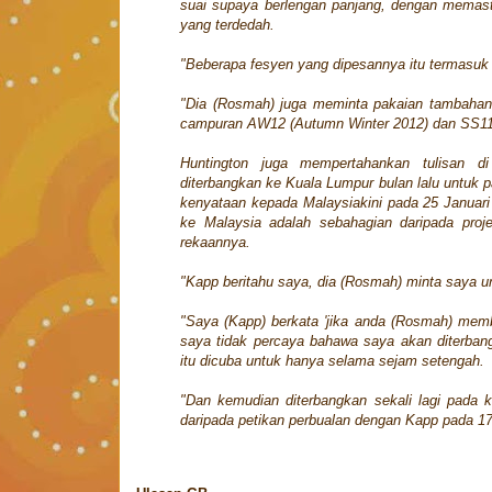
suai supaya berlengan panjang, dengan memast
yang terdedah.
"Beberapa fesyen yang dipesannya itu termasuk s
"Dia (Rosmah) juga meminta pakaian tambahan la
campuran AW12 (Autumn Winter 2012) dan SS11 (
Huntington juga mempertahankan tulisan 
diterbangkan ke Kuala Lumpur bulan lalu untuk 
kenyataan kepada Malaysiakini pada 25 Januari
ke Malaysia adalah sebahagian daripada proj
rekaannya.
"Kapp beritahu saya, dia (Rosmah) minta saya 
"Saya (Kapp) berkata 'jika anda (Rosmah) memb
saya tidak percaya bahawa saya akan diterban
itu dicuba untuk hanya selama sejam setengah.
"Dan kemudian diterbangkan sekali lagi pada 
daripada petikan perbualan dengan Kapp pada 17 