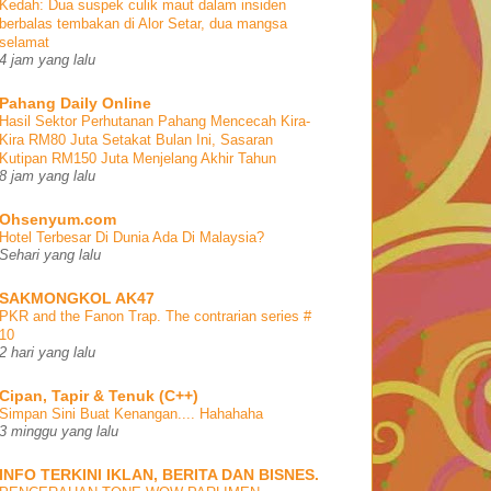
Kedah: Dua suspek culik maut dalam insiden
berbalas tembakan di Alor Setar, dua mangsa
selamat
4 jam yang lalu
Pahang Daily Online
Hasil Sektor Perhutanan Pahang Mencecah Kira-
Kira RM80 Juta Setakat Bulan Ini, Sasaran
Kutipan RM150 Juta Menjelang Akhir Tahun
8 jam yang lalu
Ohsenyum.com
Hotel Terbesar Di Dunia Ada Di Malaysia?
Sehari yang lalu
SAKMONGKOL AK47
PKR and the Fanon Trap. The contrarian series #
10
2 hari yang lalu
Cipan, Tapir & Tenuk (C++)
Simpan Sini Buat Kenangan.... Hahahaha
3 minggu yang lalu
INFO TERKINI IKLAN, BERITA DAN BISNES.