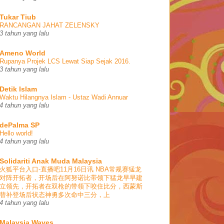
Tukar Tiub
RANCANGAN JAHAT ZELENSKY
3 tahun yang lalu
Ameno World
Rupanya Projek LCS Lewat Siap Sejak 2016.
3 tahun yang lalu
Detik Islam
Waktu Hilangnya Islam - Ustaz Wadi Annuar
4 tahun yang lalu
dePalma SP
Hello world!
4 tahun yang lalu
Solidariti Anak Muda Malaysia
火狐平台入口-直播吧11月16日讯 NBA常规赛猛龙
对阵开拓者，开场后在阿努诺比带领下猛龙早早建
立领先，开拓者在双枪的带领下咬住比分，西蒙斯
替补登场后状态神勇多次命中三分，上
4 tahun yang lalu
Malaysia Waves