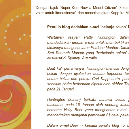
Dengan tajuk 'Super Kerr Now a Model Citizen', kolu
valet untuk limousinnya" dan menerbangkan Kapp ke M
Penulis blog dedahkan e-mel 'belanja sakan
Wartawan fesyen Patty Huntington dalam
mendedahkan urusan e-mel untuk membuktikan 
ditulisnya mengenai isteri Perdana Menteri Datuk
Seri Rosmah Mansor yang ‘berbelanja sakan’ 
eksklusif di Sydney, Australia.
Buat kali pertamanya, Huntington menulis deng
beliau dengan dijelaskan secara terperinci t
antara beliau dan pereka Carl Kapp serta ‘public
sebelum berita berkenaan dipetik oleh akhbar T
pada 21 Januari.
Huntington (kanan) berkata bahawa beliau 
maklumat pada 16 Januari oleh seorang kakit
bernama Holly Beer yang menghantar e-mel k
menceritakan mengenai pembelian 61 helai paka
Dalam e-mel Beer ini kepada penulis blog itu,