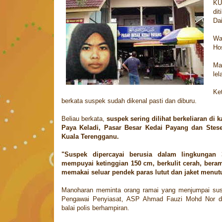
KU
di
Dai
Wa
Hos
Ma
lel
Ke
berkata suspek sudah dikenal pasti dan diburu.
Beliau berkata,
suspek sering dilihat berkeliaran di
Paya Keladi, Pasar Besar Kedai Payang dan Stes
Kuala Terengganu.
"Suspek dipercayai berusia dalam lingkungan 
mempuyai ketinggian 150 cm, berkulit cerah, beram
memakai seluar pendek paras lutut dan jaket menut
Manoharan meminta orang ramai yang menjumpai su
Pengawai Penyiasat, ASP Ahmad Fauzi Mohd Nor di 
balai polis berhampiran.