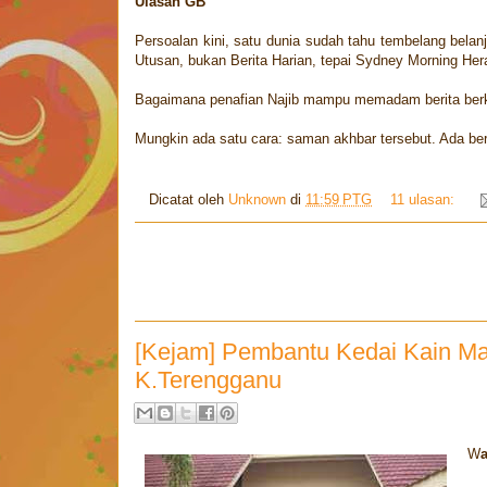
Ulasan GB
Persoalan kini, satu dunia sudah tahu tembelang belan
Utusan, bukan Berita Harian, tepai Sydney Morning Hera
Bagaimana penafian Najib mampu memadam berita ber
Mungkin ada satu cara: saman akhbar tersebut. Ada be
Dicatat oleh
Unknown
di
11:59 PTG
11 ulasan:
[Kejam] Pembantu Kedai Kain Mat
K.Terengganu
W