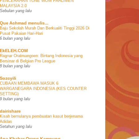
PENCERAHAN TONE WOW PARLIMEN
MALAYSIA 2.0
Sebulan yang lalu
Que Achmad menulis...
Baju Sekolah Murah Dan Berkualiti Tinggi 2026 Di
Pusat Pakaian Hari-Hari
6 bulan yang lalu
EkELEH.COM
Ragnar Oratmangoen: Bintang Indonesia yang
Bersinar di Belgian Pro League
8 bulan yang lalu
Sozcyili
CUBAAN MEMBAWA MASUK 6
WARGANEGARA INDONESIA (KES COUNTER
SETTING)
9 bulan yang lalu
dairishare
Kisah bemulanya pembuatan kasut berjenama
Adidas
Setahun yang lalu
Apa Khabar Orang Kampung