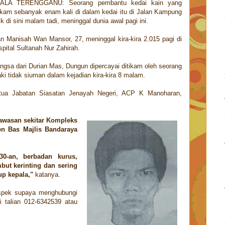
ALA TERENGGANU: Seorang pembantu kedai kain yang
tikam sebanyak enam kali di dalam kedai itu di Jalan Kampung
k di sini malam tadi, meninggal dunia awal pagi ini.
n Manisah Wan Mansor, 27, meninggal kira-kira 2.015 pagi di
pital Sultanah Nur Zahirah.
ngsa dari Durian Mas, Dungun dipercayai ditikam oleh seorang
aki tidak siuman dalam kejadian kira-kira 8 malam.
tua Jabatan Siasatan Jenayah Negeri, ACP K Manoharan,
 kawasan sekitar Kompleks
en Bas Majlis Bandaraya
30-an, berbadan kurus,
but kerinting dan sering
up kepala,"
katanya.
spek supaya menghubungi
talian 012-6342539 atau