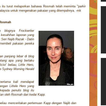
m itu turut melaporkan bahawa Rosmah telah meminta "parkir
alaysia untuk mengenakan pakaian yang ditempahnya. -mk
' Rosmah
 blognya Frockwriter
kesahihan laporan yang
 Seri Najib Razak - Datin
membeli pakaian pereka
an panjang lebar di blog
entang apa yang berlaku
ist’ beliau, Little Hero,
he Sydney Morning Herald
pertama kali mendapat
angan Littele Hero yang
epada penulis blog itu
ian oleh Rosmah dari kedai Kapp.
 beliau menceritakan pertemuan Kapp dengan Najib dan