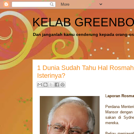
KELAB GREENB
Dan janganlah kamu cenderung kepada orang-ora
1 Dunia Sudah Tahu Hal Rosmah
Isterinya?
L
aporan Rosmah
Perdana Menter
Mansor dengan 
sakan di Sydne
mereka.
Beliau menjawab