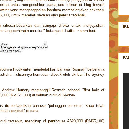
eliau untuk mengesahkan sama ada tulisan di blog fesyen
ckwriter yang menganggarkan isterinya membelanjakan sekitar A
,000) untuk membeli pakaian oleh pereka terkenal.
ng dibesar-besarkan dan sengaja direka untuk menjejaskan
IK
tentang pemimpin mereka," katanya di Twitter malam tadi.
PA
 blognya Frockwriter mendedahkan bahawa Rosmah ‘berbelanja
ustralia. Tulisannya kemudian dipetik oleh akhbar The Sydney
, Andrew Hornery memanggil Rosmah sebagai "first lady of
0,000 (RM325,000) di sebuah butik di Sydney.
s itu melaporkan bahawa "pelanggan terbesar" Kapp telah
tian peribadi" di sana.
cuti tersebut, menginap di penthouse A$20,000 (RM65,100)