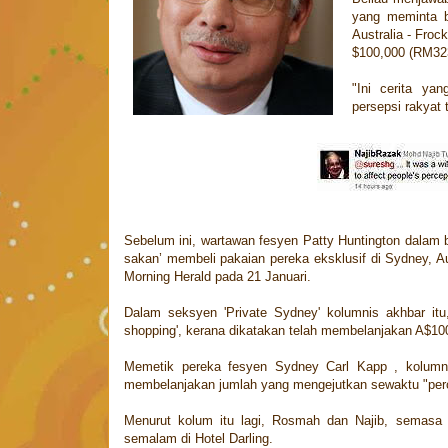
yang meminta b
Australia - Fro
$100,000 (RM323
"Ini cerita ya
persepsi rakyat 
Sebelum ini, wartawan fesyen Patty Huntington dalam
sakan’ membeli pakaian pereka eksklusif di Sydney, A
Morning Herald pada 21 Januari.
Dalam seksyen 'Private Sydney' kolumnis akhbar itu
shopping', kerana dikatakan telah membelanjakan A$10
Memetik pereka fesyen Sydney Carl Kapp , kolumni
membelanjakan jumlah yang mengejutkan sewaktu "percu
Menurut kolum itu lagi, Rosmah dan Najib, semasa 
semalam di Hotel Darling.