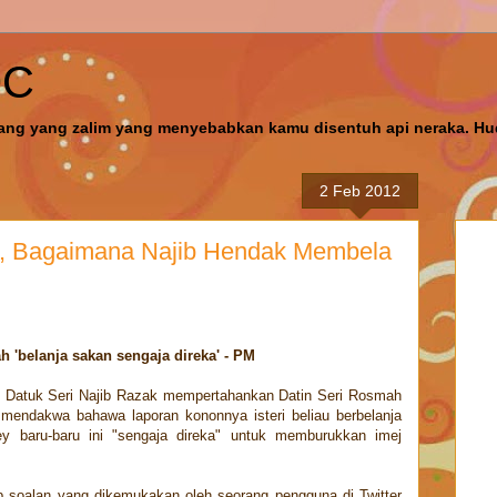
OC
ng yang zalim yang menyebabkan kamu disentuh api neraka. Hu
2 Feb 2012
, Bagaimana Najib Hendak Membela
 'belanja sakan sengaja direka' - PM
i Datuk Seri Najib Razak mempertahankan Datin Seri Rosmah
mendakwa bahawa laporan kononnya isteri beliau berbelanja
y baru-baru ini "sengaja direka" untuk memburukkan imej
 soalan yang dikemukakan oleh seorang pengguna di Twitter