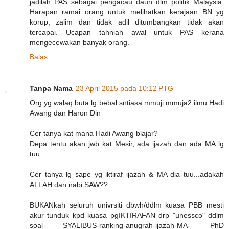
jadilah PAS sebagai pengacau daun dlm politik Malaysia.
Harapan ramai orang untuk melihatkan kerajaan BN yg
korup, zalim dan tidak adil ditumbangkan tidak akan
tercapai. Ucapan tahniah awal untuk PAS kerana
mengecewakan banyak orang.
Balas
Tanpa Nama
23 April 2015 pada 10:12 PTG
Org yg walaq buta lg bebal sntiasa mmuji mmuja2 ilmu Hadi
Awang dan Haron Din
Cer tanya kat mana Hadi Awang blajar?
Depa tentu akan jwb kat Mesir, ada ijazah dan ada MA lg
tuu
Cer tanya lg sape yg iktiraf ijazah & MA dia tuu...adakah
ALLAH dan nabi SAW??
BUKANkah seluruh univrsiti dbwh/ddlm kuasa PBB mesti
akur tunduk kpd kuasa pgIKTIRAFAN drp "unessco" ddlm
soal SYALIBUS-ranking-anugrah-ijazah-MA- PhD