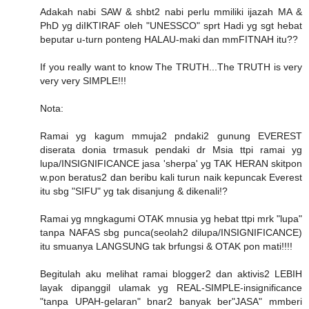
Adakah nabi SAW & shbt2 nabi perlu mmiliki ijazah MA &
PhD yg diIKTIRAF oleh "UNESSCO" sprt Hadi yg sgt hebat
beputar u-turn ponteng HALAU-maki dan mmFITNAH itu??
If you really want to know The TRUTH...The TRUTH is very
very very SIMPLE!!!
Nota:
Ramai yg kagum mmuja2 pndaki2 gunung EVEREST
diserata donia trmasuk pendaki dr Msia ttpi ramai yg
lupa/INSIGNIFICANCE jasa 'sherpa' yg TAK HERAN skitpon
w.pon beratus2 dan beribu kali turun naik kepuncak Everest
itu sbg "SIFU" yg tak disanjung & dikenali!?
Ramai yg mngkagumi OTAK mnusia yg hebat ttpi mrk "lupa"
tanpa NAFAS sbg punca(seolah2 dilupa/INSIGNIFICANCE)
itu smuanya LANGSUNG tak brfungsi & OTAK pon mati!!!!
Begitulah aku melihat ramai blogger2 dan aktivis2 LEBIH
layak dipanggil ulamak yg REAL-SIMPLE-insignificance
"tanpa UPAH-gelaran" bnar2 banyak ber"JASA" mmberi