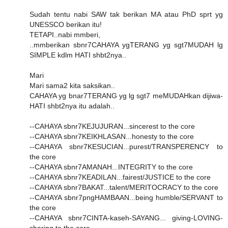
Sudah tentu nabi SAW tak berikan MA atau PhD sprt yg
UNESSCO berikan itu!
TETAPI..nabi mmberi,
..mmberikan sbnr7CAHAYA ygTERANG yg sgt7MUDAH lg
SIMPLE kdlm HATI shbt2nya..
Mari
Mari sama2 kita saksikan..
CAHAYA yg bnar7TERANG yg lg sgt7 meMUDAHkan dijiwa-
HATI shbt2nya itu adalah..
--CAHAYA sbnr7KEJUJURAN...sincerest to the core
--CAHAYA sbnr7KEIKHLASAN...honesty to the core
--CAHAYA sbnr7KESUCIAN...purest/TRANSPERENCY to
the core
--CAHAYA sbnr7AMANAH...INTEGRITY to the core
--CAHAYA sbnr7KEADILAN...fairest/JUSTICE to the core
--CAHAYA sbnr7BAKAT...talent/MERITOCRACY to the core
--CAHAYA sbnr7pngHAMBAAN...being humble/SERVANT to
the core
--CAHAYA sbnr7CINTA-kaseh-SAYANG... giving-LOVING-