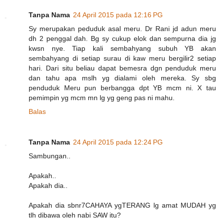
Tanpa Nama
24 April 2015 pada 12:16 PG
Sy merupakan peduduk asal meru. Dr Rani jd adun meru
dh 2 penggal dah. Bg sy cukup elok dan sempurna dia jg
kwsn nye. Tiap kali sembahyang subuh YB akan
sembahyang di setiap surau di kaw meru bergilir2 setiap
hari. Dari situ beliau dapat bemesra dgn penduduk meru
dan tahu apa mslh yg dialami oleh mereka. Sy sbg
penduduk Meru pun berbangga dpt YB mcm ni. X tau
pemimpin yg mcm mn lg yg geng pas ni mahu.
Balas
Tanpa Nama
24 April 2015 pada 12:24 PG
Sambungan..
Apakah..
Apakah dia..
Apakah dia sbnr7CAHAYA ygTERANG lg amat MUDAH yg
tlh dibawa oleh nabi SAW itu?