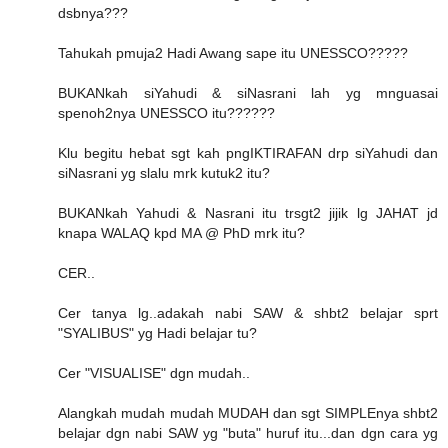
dsbnya???
Tahukah pmuja2 Hadi Awang sape itu UNESSCO?????
BUKANkah siYahudi & siNasrani lah yg mnguasai
spenoh2nya UNESSCO itu??????
Klu begitu hebat sgt kah pngIKTIRAFAN drp siYahudi dan
siNasrani yg slalu mrk kutuk2 itu?
BUKANkah Yahudi & Nasrani itu trsgt2 jijik lg JAHAT jd
knapa WALAQ kpd MA @ PhD mrk itu?
CER..
Cer tanya lg..adakah nabi SAW & shbt2 belajar sprt
"SYALIBUS" yg Hadi belajar tu?
Cer "VISUALISE" dgn mudah..
Alangkah mudah mudah MUDAH dan sgt SIMPLEnya shbt2
belajar dgn nabi SAW yg "buta" huruf itu...dan dgn cara yg