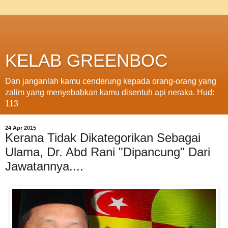
KELAB GREENBOC
Dan janganlah kamu cenderung kepada orang-orang yang
zalim yang menyebabkan kamu disentuh api neraka. Hud:
113
24 Apr 2015
Kerana Tidak Dikategorikan Sebagai
Ulama, Dr. Abd Rani "Dipancung" Dari
Jawatannya....