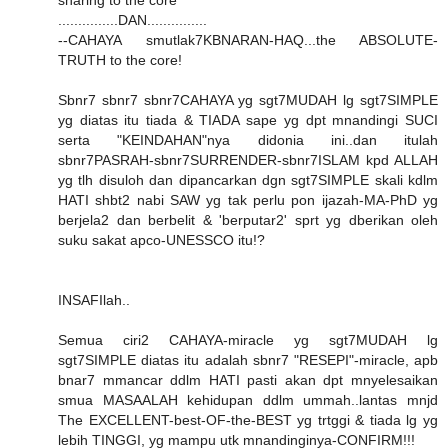
sharing to the core
...............DAN...............
--CAHAYA smutlak7KBNARAN-HAQ...the ABSOLUTE-
TRUTH to the core!
Sbnr7 sbnr7 sbnr7CAHAYA yg sgt7MUDAH lg sgt7SIMPLE
yg diatas itu tiada & TIADA sape yg dpt mnandingi SUCI
serta "KEINDAHAN"nya didonia ini..dan itulah
sbnr7PASRAH-sbnr7SURRENDER-sbnr7ISLAM kpd ALLAH
yg tlh disuloh dan dipancarkan dgn sgt7SIMPLE skali kdlm
HATI shbt2 nabi SAW yg tak perlu pon ijazah-MA-PhD yg
berjela2 dan berbelit & 'berputar2' sprt yg dberikan oleh
suku sakat apco-UNESSCO itu!?
INSAFIlah..
Semua ciri2 CAHAYA-miracle yg sgt7MUDAH lg
sgt7SIMPLE diatas itu adalah sbnr7 "RESEPI"-miracle, apb
bnar7 mmancar ddlm HATI pasti akan dpt mnyelesaikan
smua MASAALAH kehidupan ddlm ummah..lantas mnjd
The EXCELLENT-best-OF-the-BEST yg trtggi & tiada lg yg
lebih TINGGI, yg mampu utk mnandinginya-CONFIRM!!!