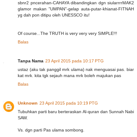
sbnr2 pncerahan-CAHAYA dibandingkan dgn siularrrrMAK2
glamor makan "UMPAN"-gelap auta-putar-khianat-FITNAH
yg dah pon ditipu oleh UNESSCO itu!
Of course...The TRUTH is very very very SIMPLE!!!
Balas
Tanpa Nama
23 April 2015 pada 10:17 PTG
ustaz (aku tak panggil mrk ulama) nak menguasai pas. biar
kat mrk. kita tgk sejauh mana mrk boleh majukan pas
Balas
Unknown
23 April 2015 pada 10:19 PTG
Tubuhkan parti baru berteraskan Al-quran dan Sunnah Nabi
SAW.
Vs. dgn parti Pas ulama sombong.