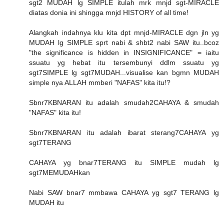
sgt2 MUDAH lg SIMPLE itulah mrk mnjd sgt-MIRACLE
diatas donia ini shingga mnjd HISTORY of all time!
Alangkah indahnya klu kita dpt mnjd-MIRACLE dgn jln yg
MUDAH lg SIMPLE sprt nabi & shbt2 nabi SAW itu..bcoz
"the significance is hidden in INSIGNIFICANCE" = iaitu
ssuatu yg hebat itu tersembunyi ddlm ssuatu yg
sgt7SIMPLE lg sgt7MUDAH...visualise kan bgmn MUDAH
simple nya ALLAH mmberi "NAFAS" kita itu!?
Sbnr7KBNARAN itu adalah smudah2CAHAYA & smudah
"NAFAS" kita itu!
Sbnr7KBNARAN itu adalah ibarat sterang7CAHAYA yg
sgt7TERANG
CAHAYA yg bnar7TERANG itu SIMPLE mudah lg
sgt7MEMUDAHkan
Nabi SAW bnar7 mmbawa CAHAYA yg sgt7 TERANG lg
MUDAH itu