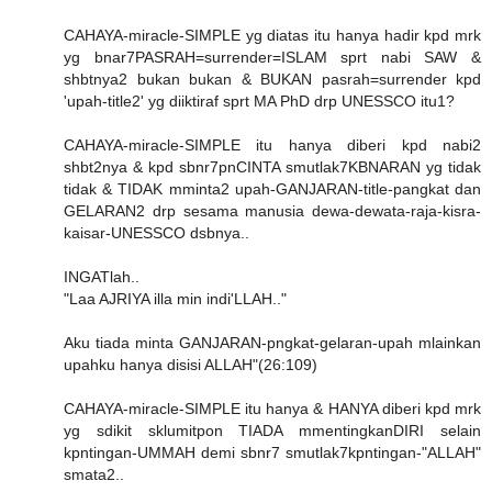
CAHAYA-miracle-SIMPLE yg diatas itu hanya hadir kpd mrk
yg bnar7PASRAH=surrender=ISLAM sprt nabi SAW &
shbtnya2 bukan bukan & BUKAN pasrah=surrender kpd
'upah-title2' yg diiktiraf sprt MA PhD drp UNESSCO itu1?
CAHAYA-miracle-SIMPLE itu hanya diberi kpd nabi2
shbt2nya & kpd sbnr7pnCINTA smutlak7KBNARAN yg tidak
tidak & TIDAK mminta2 upah-GANJARAN-title-pangkat dan
GELARAN2 drp sesama manusia dewa-dewata-raja-kisra-
kaisar-UNESSCO dsbnya..
INGATlah..
"Laa AJRIYA illa min indi'LLAH.."
Aku tiada minta GANJARAN-pngkat-gelaran-upah mlainkan
upahku hanya disisi ALLAH"(26:109)
CAHAYA-miracle-SIMPLE itu hanya & HANYA diberi kpd mrk
yg sdikit sklumitpon TIADA mmentingkanDIRI selain
kpntingan-UMMAH demi sbnr7 smutlak7kpntingan-"ALLAH"
smata2..