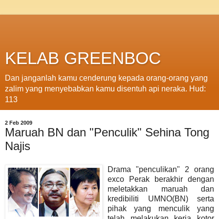
KELAB GREENBOC
Dan janganlah kamu cenderung kepada orang-orang yang
zalim yang menyebabkan kamu disentuh api neraka. Hud:
113
2 Feb 2009
Maruah BN dan "Penculik" Sehina Tong
Najis
D
rama "penculikan" 2 orang
exco Perak berakhir dengan
meletakkan maruah dan
kredibiliti UMNO(BN) serta
pihak yang menculik yang
telah melakukan kerja kotor