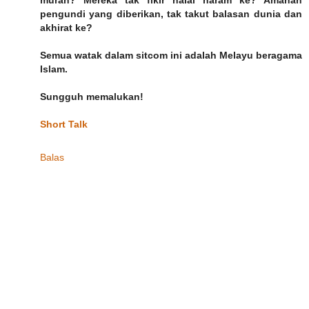
murah? Mereka tak fikir halal haram ke? Amanah
pengundi yang diberikan, tak takut balasan dunia dan
akhirat ke?
Semua watak dalam sitcom ini adalah Melayu beragama
Islam.
Sungguh memalukan!
Short Talk
Balas