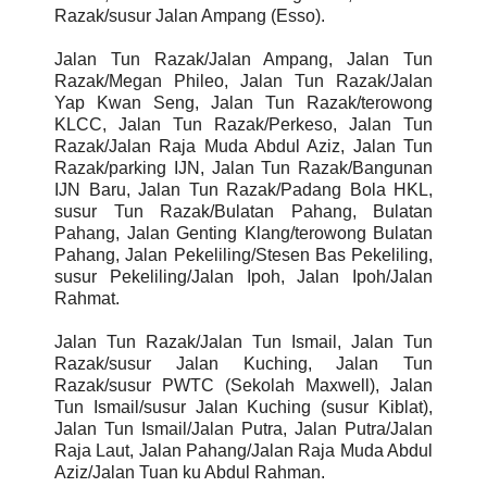
Razak/susur Jalan Ampang (Esso).
Jalan Tun Razak/Jalan Ampang, Jalan Tun
Razak/Megan Phileo, Jalan Tun Razak/Jalan
Yap Kwan Seng, Jalan Tun Razak/terowong
KLCC, Jalan Tun Razak/Perkeso, Jalan Tun
Razak/Jalan Raja Muda Abdul Aziz, Jalan Tun
Razak/parking IJN, Jalan Tun Razak/Bangunan
IJN Baru, Jalan Tun Razak/Padang Bola HKL,
susur Tun Razak/Bulatan Pahang, Bulatan
Pahang, Jalan Genting Klang/terowong Bulatan
Pahang, Jalan Pekeliling/Stesen Bas Pekeliling,
susur Pekeliling/Jalan Ipoh, Jalan Ipoh/Jalan
Rahmat.
Jalan Tun Razak/Jalan Tun Ismail, Jalan Tun
Razak/susur Jalan Kuching, Jalan Tun
Razak/susur PWTC (Sekolah Maxwell), Jalan
Tun Ismail/susur Jalan Kuching (susur Kiblat),
Jalan Tun Ismail/Jalan Putra, Jalan Putra/Jalan
Raja Laut, Jalan Pahang/Jalan Raja Muda Abdul
Aziz/Jalan Tuan ku Abdul Rahman.