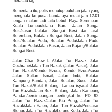
meracau lagi.
Sementara itu, polis menutup puluhan jalan yang
menghala ke pusat bandaraya mulai jam 12.01
tengah malam tadi iaitu Lebuh Raya Seremban-
Kuala Lumpur/Istana Baru, Jalan Sungai
Besi/susur bulatan Sungai Besi dari arah
Seremban, Bulatan Sungai Besi, Jalan Sungai
Besi/Bulatan Pudu, Bulatan Pudu/Jalan Pudu,
Bulatan Pudu/Jalan Pasar, Jalan Kajang/Bulatan
Sungai Besi.
Jalan Chan Sow Lin/Jalan Tun Razak, Jalan
Cochrane/Jalan Tun Razak (Jalan Pasar), Jalan
Tun Razak/Kondo Ezora, Kondo Ezora/susur
Jalan Sultan Ismail, Jalan Imbi, Bulatan
Kampung Pandan, Jalan Selatan, Susur Jalan
Tun Razak/Bukit Bintang, Lampu isyarat Jalan
Tun Razak/Jalan Bukit Bintang, Jalan Kampung
Pandan/persimpangan bertingkat ke PD 92,
Jalan Tun Razak/Jalan Kia Peng, Jalan Tun
Razak/Jalan Eaton, Jalan Tun Razak/Persiaran
Stonor, Jalan Tun Razak/Lorong Kuda, Jalan Tun