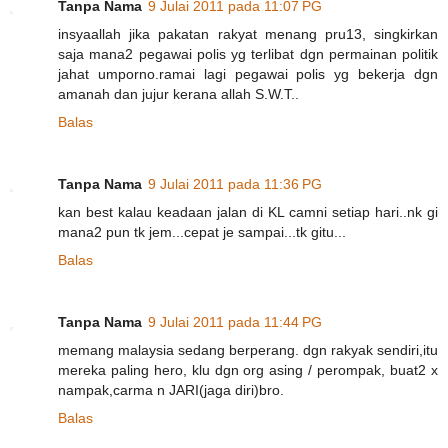
Tanpa Nama
9 Julai 2011 pada 11:07 PG
insyaallah jika pakatan rakyat menang pru13, singkirkan
saja mana2 pegawai polis yg terlibat dgn permainan politik
jahat umporno.ramai lagi pegawai polis yg bekerja dgn
amanah dan jujur kerana allah S.W.T..
Balas
Tanpa Nama
9 Julai 2011 pada 11:36 PG
kan best kalau keadaan jalan di KL camni setiap hari..nk gi
mana2 pun tk jem...cepat je sampai...tk gitu...
Balas
Tanpa Nama
9 Julai 2011 pada 11:44 PG
memang malaysia sedang berperang. dgn rakyak sendiri,itu
mereka paling hero, klu dgn org asing / perompak, buat2 x
nampak,carma n JARI(jaga diri)bro.
Balas