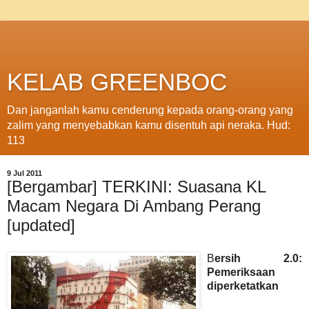
KELAB GREENBOC
Dan janganlah kamu cenderung kepada orang-orang yang
zalim yang menyebabkan kamu disentuh api neraka. Hud:
113
9 Jul 2011
[Bergambar] TERKINI: Suasana KL
Macam Negara Di Ambang Perang
[updated]
B
ersih 2.0:
Pemeriksaan
diperketatkan