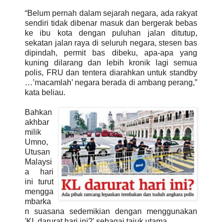
“Belum pernah dalam sejarah negara, ada rakyat
sendiri tidak dibenar masuk dan bergerak bebas
ke ibu kota dengan puluhan jalan ditutup,
sekatan jalan raya di seluruh negara, stesen bas
dipindah, permit bas dibeku, apa-apa yang
kuning dilarang dan lebih kronik lagi semua
polis, FRU dan tentera diarahkan untuk standby
…’macamlah’ negara berada di ambang perang,”
kata beliau.
Bahkan
akhbar
milik
Umno,
Utusan
Malaysi
a hari
ini turut
mengga
mbarka
n suasana sedemikian dengan menggunakan
'KL darurat hari ini?' sebagai tajuk utama.